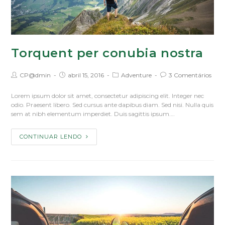
Torquent per conubia nostra
CP@dmin
abril 15, 2016
Adventure
3 Comentários
Lorem ipsum dolor sit amet, consectetur adipiscing elit. Integer nec
odio. Praesent libero. Sed cursus ante dapibus diam. Sed nisi. Nulla quis
sem at nibh elementum imperdiet. Duis sagittis ipsum.…
CONTINUAR LENDO