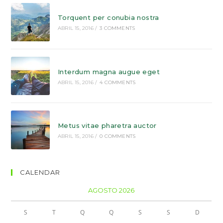
Torquent per conubia nostra
ABRIL 15, 2016
/
3 COMMENTS
Interdum magna augue eget
ABRIL 15, 2016
/
4 COMMENTS
Metus vitae pharetra auctor
ABRIL 15, 2016
/
0 COMMENTS
CALENDAR
AGOSTO 2026
S
T
Q
Q
S
S
D